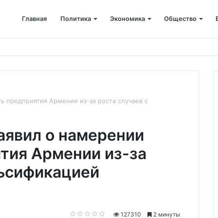
Главная
Политика
Экономика
Общество
ён капремонт терапевтического корпуса
ь предприятия Армении из-за роста случаев с
аявил о намерении
тия Армении из-за
льсификацией
127310
2 минуты