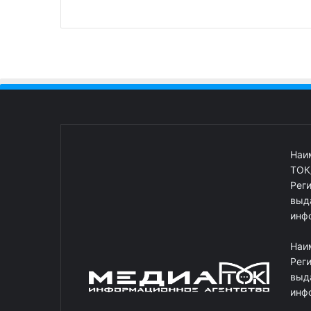
Наи
ТОК
Рег
выд
инф
Наи
Рег
выд
инф