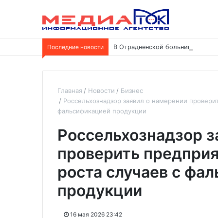
Последние новости
В Отрадненской больнице заверш
Главная
Новости
Бизнес
Россельхознадзор заявил о намерении проверит
фальсификацией продукции
Россельхознадзор з
проверить предприя
роста случаев с фа
продукции
16 мая 2026 23:42