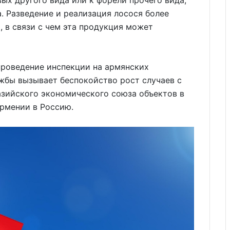
ых другого вида или к форели прочего вида,
. Разведение и реализация лосося более
 в связи с чем эта продукция может
проведение инспекции на армянских
жбы вызывает беспокойство рост случаев с
азийского экономического союза объектов в
Армении в Россию.