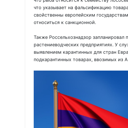
что рыба относится к семейству лососев
что указывает на фальсификацию товара
свойственны европейским государствам,
относиться к санкционной.
Также Россельхознадзор запланировал 
растениеводческих предприятиях. У слу
выявлением карантинных для стран Евр
подкарантинных товарах, ввозимых из 