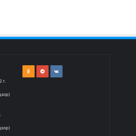
 г.
дзор)
.
дзор)