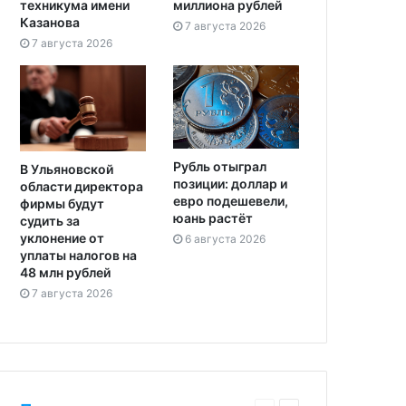
техникума имени
миллиона рублей
Казанова
7 августа 2026
7 августа 2026
Рубль отыграл
В Ульяновской
позиции: доллар и
области директора
евро подешевели,
фирмы будут
юань растёт
судить за
уклонение от
6 августа 2026
уплаты налогов на
48 млн рублей
7 августа 2026