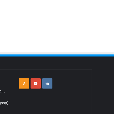
 г.
дзор)