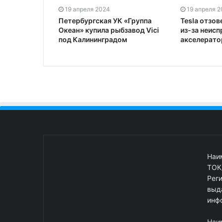
19 апреля 2024
19 апреля 
Петербургская УК «Группа
Tesla отзов
Океан» купила рыбзавод Vici
из-за неисп
под Калининградом
акселерато
Наи
ТОК
Рег
выд
инф
Наи