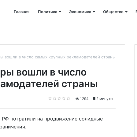
Главная
Политика
Экономика
Общество
на уловки мошенников и передала им 5,7 миллиона рублей
ы вошли в число самых крупных рекламодателей страны
ры вошли в число
ламодателей страны
1294
2 минуты
в РФ потратили на продвижение солидные
раничения.