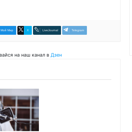
Мой Мир
X
LiveJournal
Telegram
вайся на наш канал в
Дзен