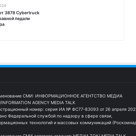
2024
ет 3878 Cybertruck
равной педали
ра
менование СМИ: ИНФОРМАЦИОННОЕ АГЕНТСТВО МЕДИА
/INFORMATION AGENCY MEDIA TALK
истрационный номер: серия ИА № ФС77-83093 от 26 апреля 2022
ано Федеральной службой по надзору в сфере связи,
ормационных технологий и массовых коммуникаций (Роскомна
менование СМИ сетевого издания: МЕДИА ТОК/ MEDIA TALK