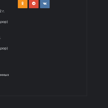
 г.
дзор)
.
дзор)
онных