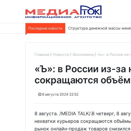
Последние новости
Структура денежной массы меня
Главная
Новости
Экономика
«Ъ»: в России из
«Ъ»: в России из-за
сокращаются объём
8 августа 2024 22:52
8 августа. /MEDIA TALK/.В четверг, 8 авг
нехватки курьеров сокращаются объёмы 
рынок онлайн-продаж товаров снизился 