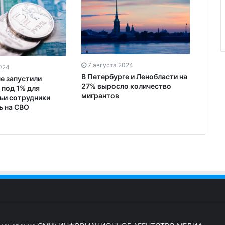
7 августа 2024
024
В Петербурге и Ленобласти на
е запустили
27% выросло количество
 под 1% для
мигрантов
чьи сотрудники
ь на СВО