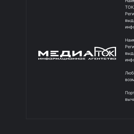
Наи
ТОК
Рег
выд
инф
Наи
Рег
выд
инф
Люб
возм
Пор
выч