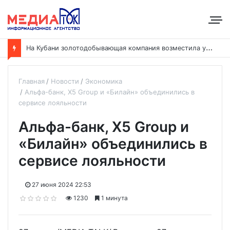
Н
а Кубани золотодобывающая компания возместила ущерб рекам на сумму почти 28 млн рублей
Главная
Новости
Экономика
Альфа-банк, X5 Group и «Билайн» объединились в
сервисе лояльности
Альфа-банк, X5 Group и
«Билайн» объединились в
сервисе лояльности
27 июня 2024 22:53
1230
1 минута