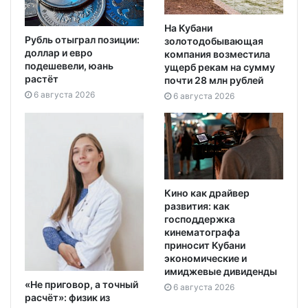
На Кубани
Рубль отыграл позиции:
золотодобывающая
доллар и евро
компания возместила
подешевели, юань
ущерб рекам на сумму
растёт
почти 28 млн рублей
6 августа 2026
6 августа 2026
Кино как драйвер
развития: как
господдержка
кинематографа
приносит Кубани
экономические и
имиджевые дивиденды
«Не приговор, а точный
6 августа 2026
расчёт»: физик из