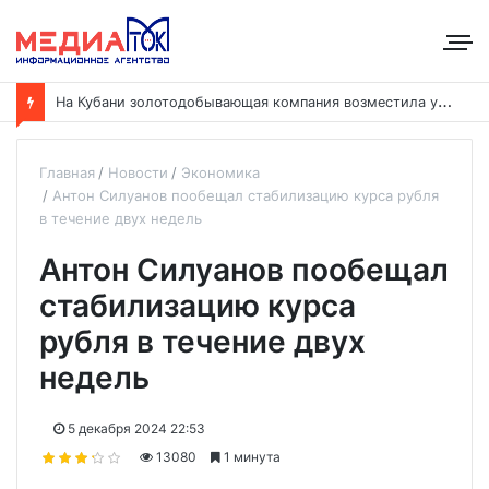
Н
а Кубани золотодобывающая компания возместила ущерб рекам на сумму почти 28 млн рублей
Главная
Новости
Экономика
Антон Силуанов пообещал стабилизацию курса рубля
в течение двух недель
Антон Силуанов пообещал
стабилизацию курса
рубля в течение двух
недель
5 декабря 2024 22:53
13080
1 минута