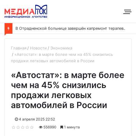
В
Отрадненской больнице завершён капремонт терапевтического корпуса
Главная
Новости
Экономика
«Автостат»: в марте более чем на 45% снизились
продажи легковых автомобилей в России
«Автостат»: в марте более
чем на 45% снизились
продажи легковых
автомобилей в России
4 апреля 2025 22:52
556990
1 минута