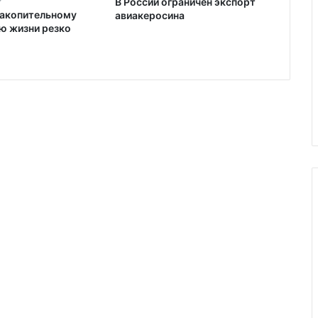
В России ограничен экспорт
накопительному
авиакеросина
ю жизни резко