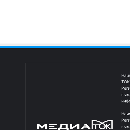
Наи
ТОК
Рег
выд
инф
Наи
Рег
выд