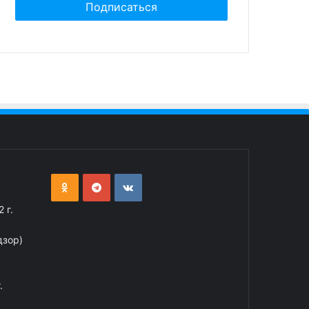
 г.
дзор)
.