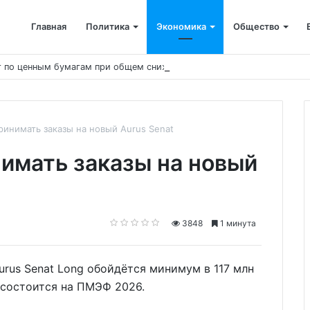
Главная
Политика
Экономика
Общество
ст по ценным бумагам при общем снижении объёмов
инимать заказы на новый Aurus Senat
имать заказы на новый
3848
1 минута
urus Senat Long обойдётся минимум в 117 млн
 состоится на ПМЭФ 2026.