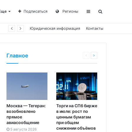
Еще
Подписаться
Регионы
Юридическая информация
Контакты
Главное
Москва — Тегеран:
Торги на СПб бирже
возобновлено
в июле: рост по
прямое
ценным бумагам
авиасообщение
при общем
снижении объёмов
5 августа 2026