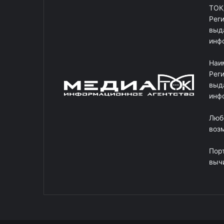
ТОК
Рег
выд
инф
Наи
Рег
выд
инф
Люб
возм
Пор
выч