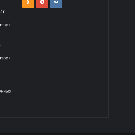
 г.
дзор)
.
дзор)
онных