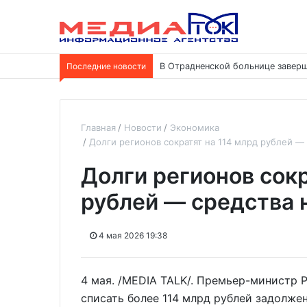
Последние новости
В Отрадненской больнице заверш
Главная
Новости
Экономика
Долги регионов сократят на 114 млрд рублей — 
Долги регионов сокр
рублей — средства 
4 мая 2026 19:38
4 мая. /MEDIA TALK/. Премьер-министр
списать более 114 млрд рублей задолже