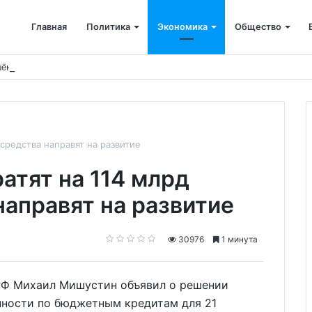
Главная
Политика
Экономика
Общество
ён капремонт терапевтического корпуса
средства направят на развитие
атят на 114 млрд
направят на развитие
30976
1 минута
 РФ Михаил Мишустин объявил о решении
нности по бюджетным кредитам для 21