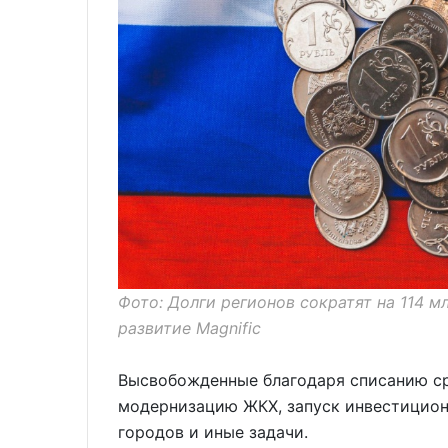
Фото: Долги регионов сократят на 114 м
развитие Magnific
Высвобожденные благодаря списанию ср
модернизацию ЖКХ, запуск инвестицион
городов и иные задачи.