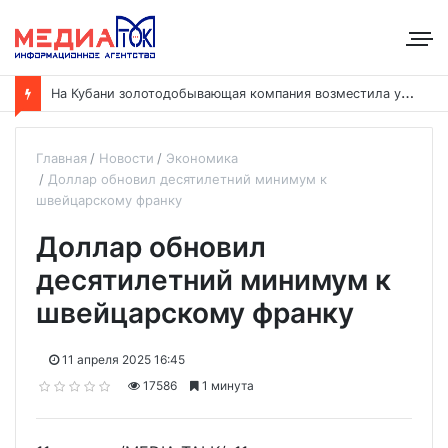
Н
а Кубани золотодобывающая компания возместила ущерб рекам на сумму почти 28 млн рублей
Главная
Новости
Экономика
Доллар обновил десятилетний минимум к
швейцарскому франку
Доллар обновил
десятилетний минимум к
швейцарскому франку
11 апреля 2025 16:45
17586
1 минута