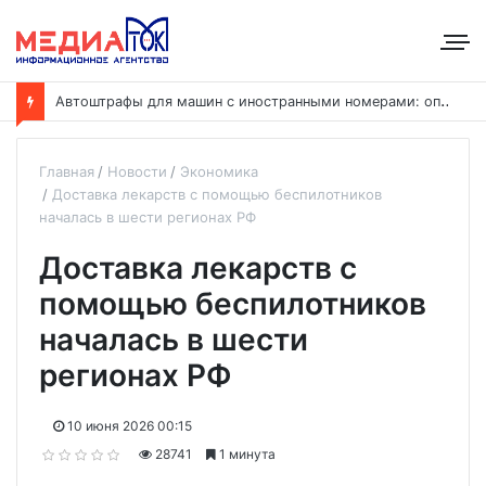
А
втоштрафы для машин с иностранными номерами: оплату хотят ускорить до 24 часов
Главная
Новости
Экономика
Доставка лекарств с помощью беспилотников
началась в шести регионах РФ
Доставка лекарств с
помощью беспилотников
началась в шести
регионах РФ
10 июня 2026 00:15
28741
1 минута