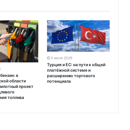
3 июля 2026
Турция и ЕС: на пути к общей
6
платёжной системе и
бензин: в
расширению торгового
кой области
потенциала
пилотный проект
дливого
ния топлива