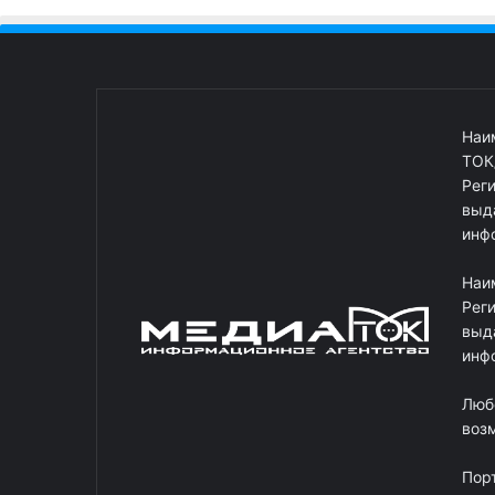
Наи
ТОК
Рег
выд
инф
Наи
Рег
выд
инф
Люб
возм
Пор