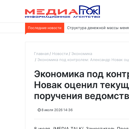
Последние новости
Структура денежной массы меня
Главная
Новости
Экономика
Экономика под контролем: Александр Новак оц
Экономика под конт
Новак оценил текущ
поручения ведомст
8 июля 2026 14:36
8 июля. /MEDIA TALK/. Заместитель Пре