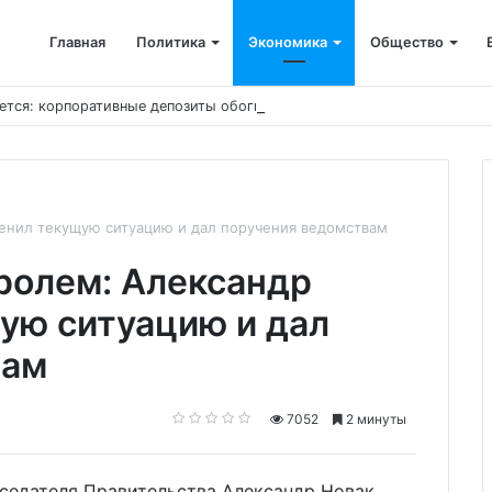
Главная
Политика
Экономика
Общество
ется: корпоративные депозиты обогнали вклады населения
енил текущую ситуацию и дал поручения ведомствам
ролем: Александр
ую ситуацию и дал
вам
7052
2 минуты
дседателя Правительства Александр Новак