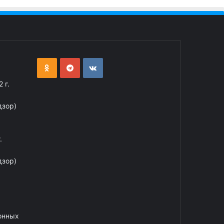
 г.
дзор)
.
дзор)
онных