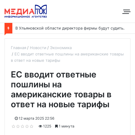
В
Ульяновской области директора фирмы будут судить за уклонение от уплаты налогов на 48 млн рублей
Главная
Новости
Экономика
ЕС вводит ответные пошлины на американские товары
в ответ на новые тарифы
ЕС вводит ответные
пошлины на
американские товары в
ответ на новые тарифы
12 марта 2025 22:56
1225
1 минута