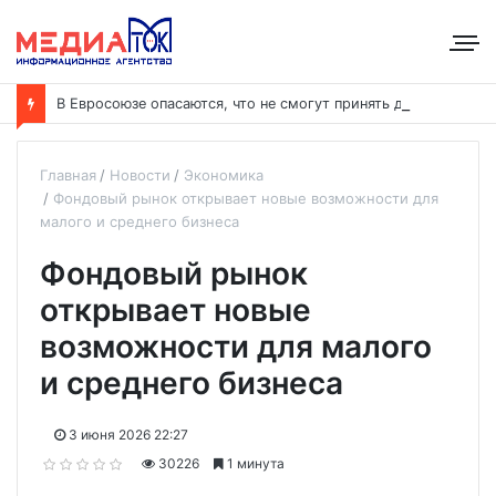
В
Евросоюзе опасаются, что не смогут принять дополнительных участников
Главная
Новости
Экономика
Фондовый рынок открывает новые возможности для
малого и среднего бизнеса
Фондовый рынок
открывает новые
возможности для малого
и среднего бизнеса
3 июня 2026 22:27
30226
1 минута