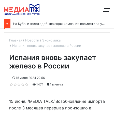
Н
а Кубани золотодобывающая компания возместила ущерб рекам на сумму почти 28 млн рублей
Главная
Новости
Экономика
Испания вновь закупает железо в России
Испания вновь закупает
железо в России
15 июня 2024 22:56
1474
1 минута
15 июня. /MEDIA TALK/.Возобновление импорта
после 3 месяцев перерыва произошло в