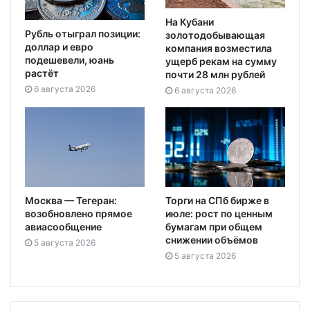
На Кубани
Рубль отыграл позиции:
золотодобывающая
доллар и евро
компания возместила
подешевели, юань
ущерб рекам на сумму
растёт
почти 28 млн рублей
6 августа 2026
6 августа 2026
Москва — Тегеран:
Торги на СПб бирже в
возобновлено прямое
июле: рост по ценным
авиасообщение
бумагам при общем
снижении объёмов
5 августа 2026
5 августа 2026