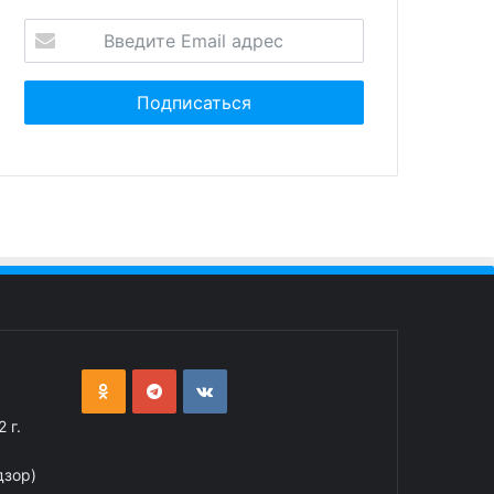
 г.
дзор)