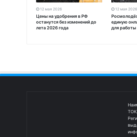
12 мая 2026
12 мая 2026
Цены на удобрения в РФ
Росмолодёж
останутся без изменений до
единую онл
лета 2026 года
для работы
Наи
ТОК
Рег
выд
инф