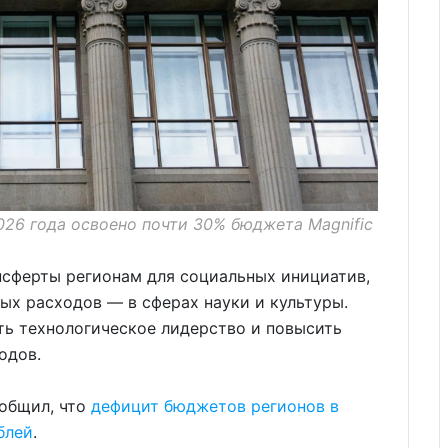
026 года освоено почти 30% бюджета Magnific
нсферты регионам для социальных инициатив,
ых расходов — в сферах науки и культуры.
ть технологическое лидерство и повысить
одов.
ообщил, что
дефицит бюджетов регионов в
блей
.