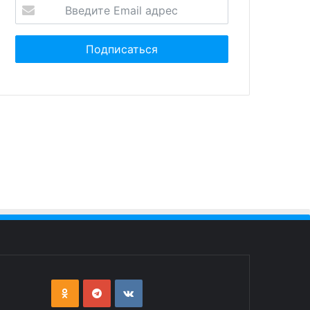
20 марта 2024
Bloomberg: ЕС предложил
арта 2024
план использования доходов
биткоина снижался до 60
от российских активов для
ч долларов
Киева