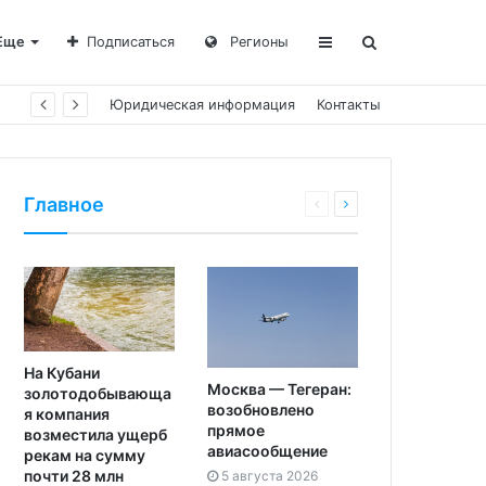
Еще
Подписаться
Регионы
Юридическая информация
Контакты
Главное
На Кубани
Москва — Тегеран:
золотодобывающа
возобновлено
я компания
прямое
возместила ущерб
авиасообщение
рекам на сумму
почти 28 млн
5 августа 2026