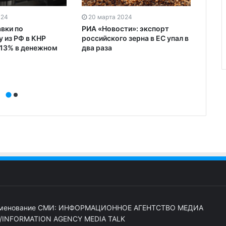
024
20 марта 2024
20 м
авки по
РИА «Новости»: экспорт
Курс 
 из РФ в КНР
российского зерна в ЕС упал в
тыся
 13% в денежном
два раза
менование СМИ: ИНФОРМАЦИОННОЕ АГЕНТСТВО МЕДИА
/INFORMATION AGENCY MEDIA TALK