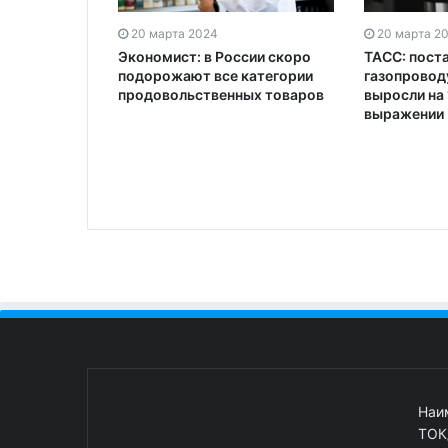
едложил
20 марта 2024
20 марта 2
ия доходов
Экономист: в России скоро
ТАСС: пост
тивов для
подорожают все категории
газопроводу
продовольственных товаров
выросли на
выражении
Наи
ТОК