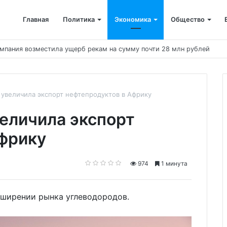
Главная
Политика
Экономика
Общество
о прямое авиасообщение
 увеличила экспорт нефтепродуктов в Африку
величила экспорт
фрику
974
1 минута
сширении рынка углеводородов.