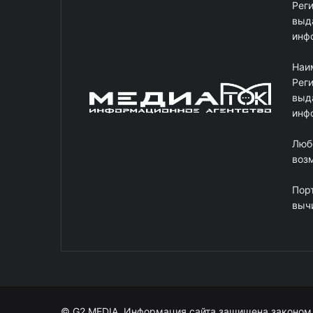
Рег
выд
инф
Наи
Рег
выд
инф
Люб
возм
Пор
выч
© G2 MEDIA. Информация сайта защищена законом 