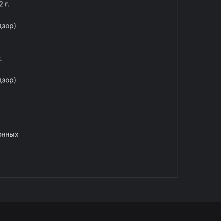
 г.
дзор)
.
дзор)
онных