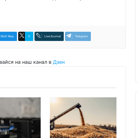
Мой Мир
X
LiveJournal
Telegram
вайся на наш канал в
Дзен