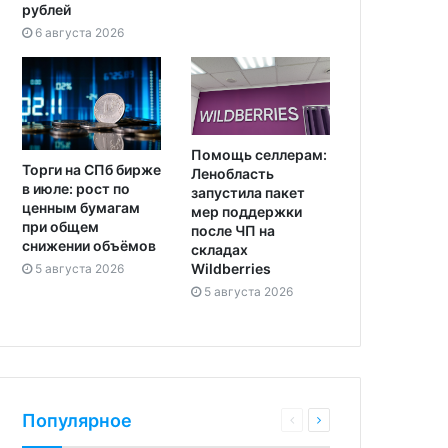
рублей
6 августа 2026
Помощь селлерам:
Торги на СПб бирже
Ленобласть
в июле: рост по
запустила пакет
ценным бумагам
мер поддержки
при общем
после ЧП на
снижении объёмов
складах
Wildberries
5 августа 2026
5 августа 2026
Популярное