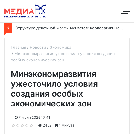
С
труктура денежной массы меняется: корпоративные депозиты обогнали вклады населения
Главная
Новости
Экономика
Минэкономразвития ужесточило условия создания
особых экономических зон
Минэкономразвития
ужесточило условия
создания особых
экономических зон
7 июля 2026 17:41
2452
1 минута