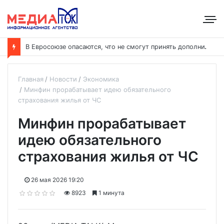
В
Евросоюзе опасаются, что не смогут принять дополнительных участников
Главная
Новости
Экономика
Минфин прорабатывает идею обязательного
страхования жилья от ЧС
Минфин прорабатывает
идею обязательного
страхования жилья от ЧС
26 мая 2026 19:20
8923
1 минута