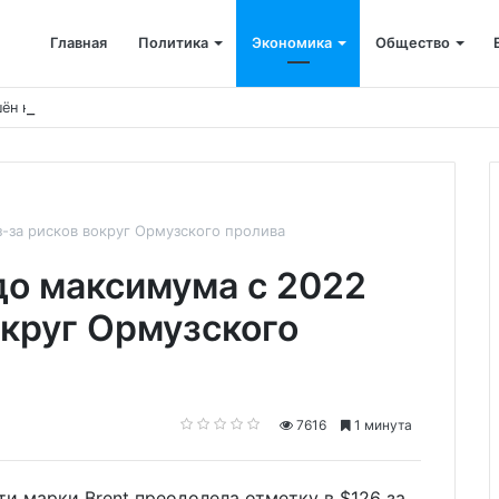
Главная
Политика
Экономика
Общество
ён капремонт терапевтического корпуса
-за рисков вокруг Ормузского пролива
о максимума с 2022
округ Ормузского
7616
1 минута
ти марки Brent преодолела отметку в $126 за