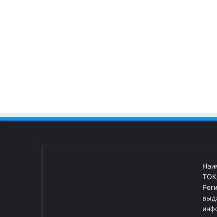
Наи
ТОК
Рег
выд
инф