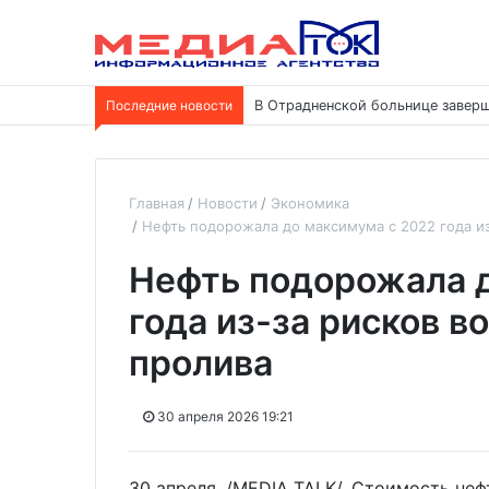
Последние новости
В Отрадненской больнице заверш
Главная
Новости
Экономика
Нефть подорожала до максимума с 2022 года из
Нефть подорожала д
года из-за рисков в
пролива
30 апреля 2026 19:21
30 апреля. /MEDIA TALK/. Стоимость неф