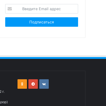
 г.
дзор)