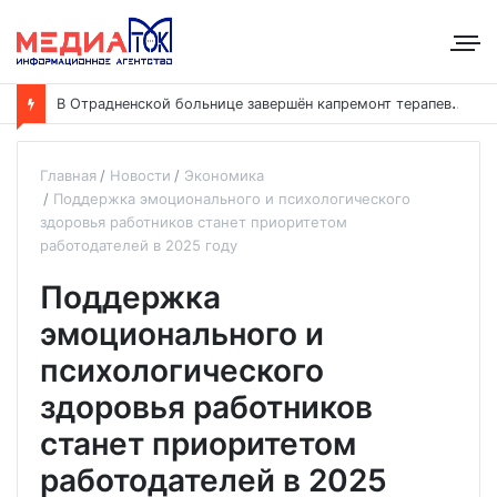
В
Отрадненской больнице завершён капремонт терапевтического корпуса
Главная
Новости
Экономика
Поддержка эмоционального и психологического
здоровья работников станет приоритетом
работодателей в 2025 году
Поддержка
эмоционального и
психологического
здоровья работников
станет приоритетом
работодателей в 2025