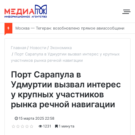
Т
орги на СПб бирже в июле: рост по ценным бумагам при общем снижении объёмов
Главная
Новости
Экономика
Порт Сарапула в Удмуртии вызвал интерес у крупных
участников рынка речной навигации
Порт Сарапула в
Удмуртии вызвал интерес
у крупных участников
рынка речной навигации
15 марта 2025 22:58
1231
1 минута