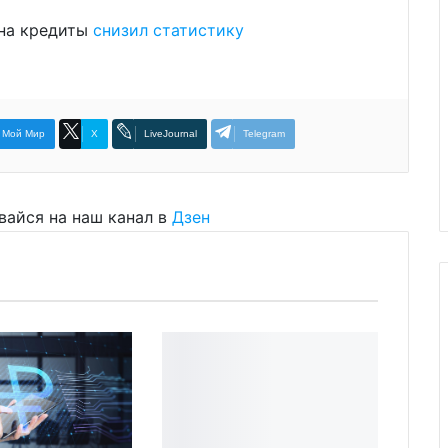
 на кредиты
снизил статистику
Мой Мир
X
LiveJournal
Telegram
вайся на наш канал в
Дзен