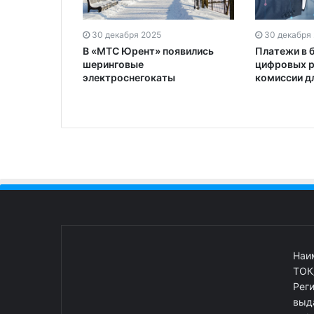
30 декабря 2025
30 декабря
В «МТС Юрент» появились
Платежи в 
шеринговые
цифровых р
электроснегокаты
комиссии д
Наи
ТОК
Рег
выд