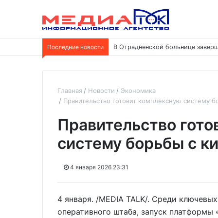
Последние новости
В Отрадненской больнице заверш
Главная
Новости
Экономика
Правительство готовит комплексную систему 
Правительство гото
систему борьбы с 
4 января 2026 23:31
4 января. /MEDIA TALK/. Среди ключевы
оперативного штаба, запуск платформы 