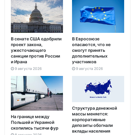
В сенате США одобрили
В Евросоюзе
проект закона,
опасаются, что не
ужесточающего
смогут принять
санкции против России
дополнительных
и Ирана
участников
9 августа 2026
9 августа 2026
Структура денежной
массы меняется:
На границе между
корпоративные
Польшей и Украиной
депозиты обогнали
скопились тысячи фур
вклады населения
8 августа 2026