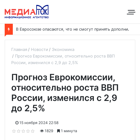
В
Евросоюзе опасаются, что не смогут принять дополнительных участников
Главная
Новости
Экономика
Прогноз Еврокомиссии, относительно роста ВВП
России, изменился с 2,9 до 2,5%
Прогноз Еврокомиссии,
относительно роста ВВП
России, изменился с 2,9
до 2,5%
15 ноября 2024 22:58
1829
1 минута