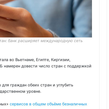
стан: банк расширяет международную сеть
ала во Вьетнаме, Египте, Киргизии,
ТБ намерен довести число стран с поддержкой
 для граждан обеих стран и углубить
дарственном уровне.
чных»
сервисов в общем объёме безналичных