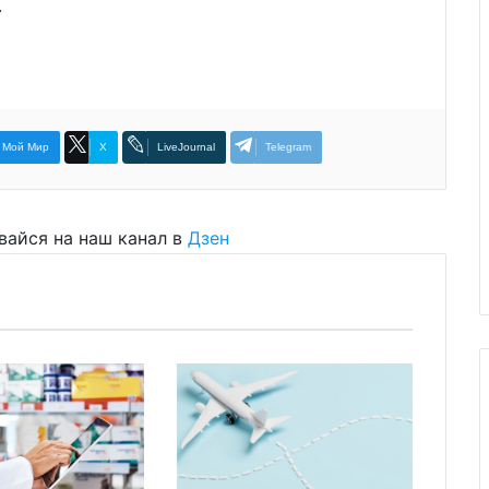
.
Мой Мир
X
LiveJournal
Telegram
вайся на наш канал в
Дзен