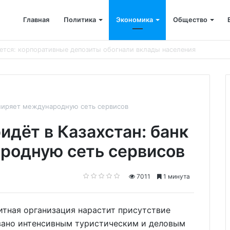
Главная
Политика
Экономика
Общество
ён капремонт терапевтического корпуса
сширяет международную сеть сервисов
идёт в Казахстан: банк
родную сеть сервисов
7011
1 минута
дитная организация нарастит присутствие
овано интенсивным туристическим и деловым