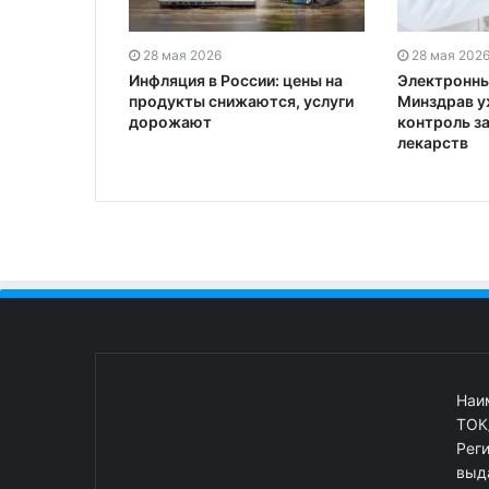
28 мая 2026
28 мая 202
Инфляция в России: цены на
Электронны
продукты снижаются, услуги
Минздрав у
дорожают
контроль з
лекарств
Наи
ТОК
Рег
выд