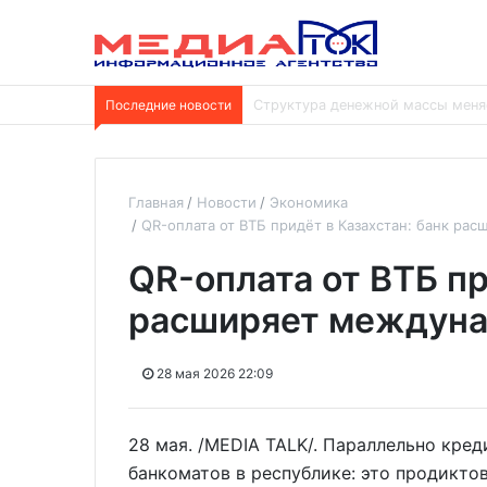
Последние новости
В Отрадненской больнице заверш
Главная
Новости
Экономика
QR-оплата от ВТБ придёт в Казахстан: банк ра
QR-оплата от ВТБ пр
расширяет междуна
28 мая 2026 22:09
28 мая. /MEDIA TALK/. Параллельно кре
банкоматов в республике: это продикт