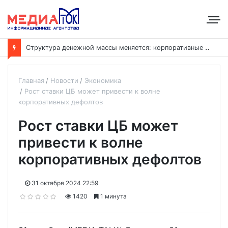
С
труктура денежной массы меняется: корпоративные депозиты обогнали вклады населения
Главная
Новости
Экономика
Рост ставки ЦБ может привести к волне
корпоративных дефолтов
Рост ставки ЦБ может
привести к волне
корпоративных дефолтов
31 октября 2024 22:59
1420
1 минута