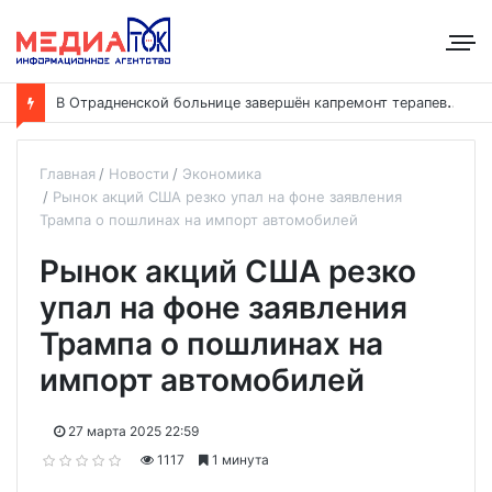
В
Отрадненской больнице завершён капремонт терапевтического корпуса
Главная
Новости
Экономика
Рынок акций США резко упал на фоне заявления
Трампа о пошлинах на импорт автомобилей
Рынок акций США резко
упал на фоне заявления
Трампа о пошлинах на
импорт автомобилей
27 марта 2025 22:59
1117
1 минута