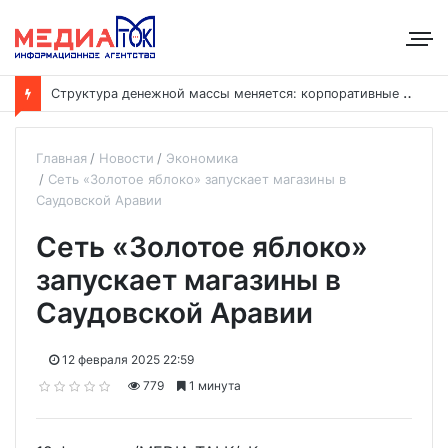
С
труктура денежной массы меняется: корпоративные депозиты обогнали вклады населения
Главная
Новости
Экономика
Сеть «Золотое яблоко» запускает магазины в
Саудовской Аравии
Сеть «Золотое яблоко»
запускает магазины в
Саудовской Аравии
12 февраля 2025 22:59
779
1 минута