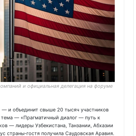
омпаний и официальная делегация на форуме
я — и объединит свыше 20 тысяч участников
я тема — «Прагматичный диалог — путь к
ов — лидеры Узбекистана, Танзании, Абхазии
тус страны‑гостя получила Саудовская Аравия.