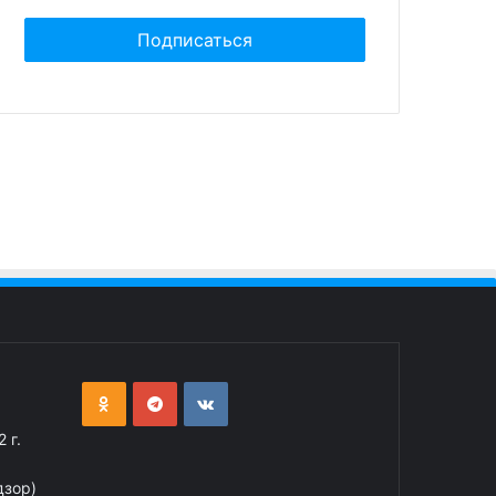
 г.
дзор)