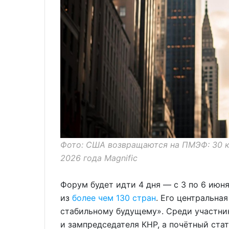
Фото: США возвращаются на ПМЭФ: 30 к
2026 года Magnific
Форум будет идти 4 дня — с 3 по 6 июн
из
более чем 130 стран
. Его центральна
стабильному будущему». Среди участник
и зампредседателя КНР, а почётный ста