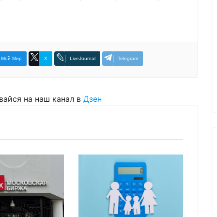
Мой Мир
X
LiveJournal
Telegram
вайся на наш канал в
Дзен