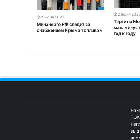
2 июня 202
3 июня 2026
Торги на М
Минэнерго РФ следит за
мае: минус 
снабжением Крыма топливом
год к году
Наи
ТОК
Рег
выд
инф