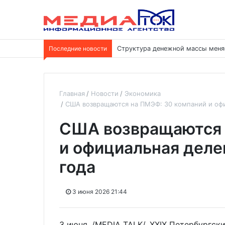
Последние новости
Структура денежной массы меня
Главная
Новости
Экономика
США возвращаются на ПМЭФ: 30 компаний и офи
США возвращаются 
и официальная деле
года
3 июня 2026 21:44
3 июня. /MEDIA TALK/. XXIX Петербург