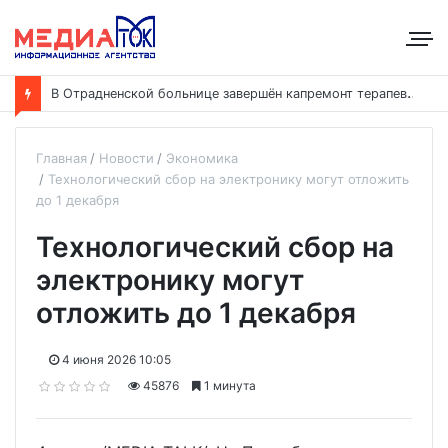
В
Отрадненской больнице завершён капремонт терапевтического корпуса
Главная
Новости
Экономика
Технологический сбор на электронику могут отложить
до 1 декабря
Технологический сбор на
электронику могут
отложить до 1 декабря
4 июня 2026 10:05
45876
1 минута