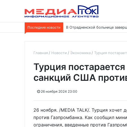
Последние новости
В Отрадненской больнице заверш
Главная
Новости
Экономика
Турция постарае
Турция постарается
санкций США проти
26 ноября 2024 23:00
26 ноября. /MEDIA TALK/. Турция хочет
против Газпромбанка. Как сообщил мин
ограничения, введенные против Газпромб