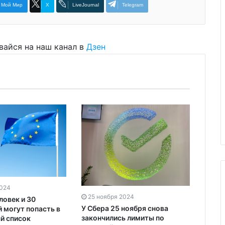
Мой Мир
X
LiveJournal
Telegram
вайся на наш канал в
Дзен
2024
25 ноября 2024
25 н
ловек и 30
У Сбера 25 ноября снова
Альф
 могут попасть в
закончились лимиты по
оштра
й список