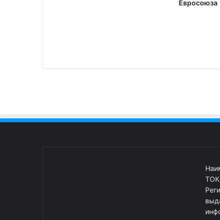
Евросоюза
Наи
ТОК
Рег
выд
инф