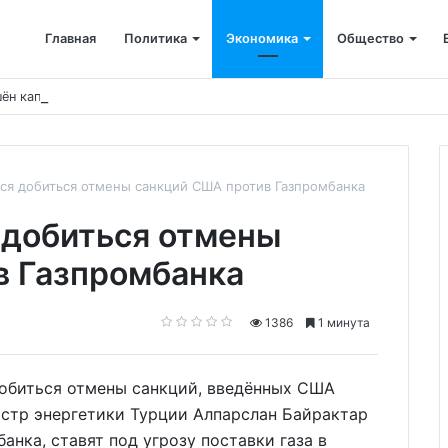
Главная
Политика
Экономика
Общество
ён капремонт терапевтического корпуса
тся добиться отмены санкций США против Газпромбанка
 добиться отмены
в Газпромбанка
1386
1 минута
 добиться отмены санкций, введённых США
истр энергетики Турции Алпарслан Байрактар
анка, ставят под угрозу поставки газа в