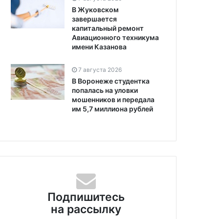
В Жуковском
завершается
капитальный ремонт
Авиационного техникума
имени Казанова
7 августа 2026
В Воронеже студентка
попалась на уловки
мошенников и передала
им 5,7 миллиона рублей
25 ноября 2024
оября 2024
Telegram снова оштрафовали
Подпишитесь
а-Банк могут
на 7 млн рублей
на рассылку
фовать на 9 млн рублей