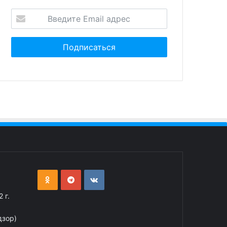
рушение Закона о
аме
 г.
дзор)