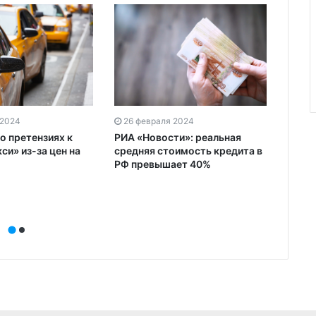
 2024
26 февраля 2024
26 ф
о претензиях к
РИА «Новости»: реальная
НБКИ:
си» из-за цен на
средняя стоимость кредита в
авток
РФ превышает 40%
соста
рубл