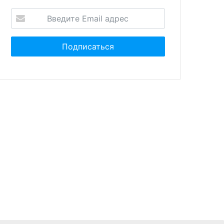
евраля 2024
27 февраля 2024
 средний размер
В РФ с 1 марта на полгода
редита в январе
запретят экспорт бензина
вил 1,49 миллиона
ей