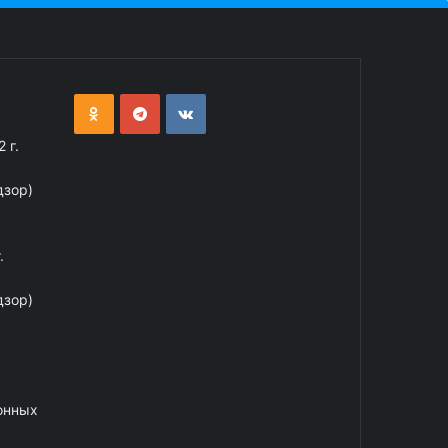
 г.
дзор)
.
дзор)
онных