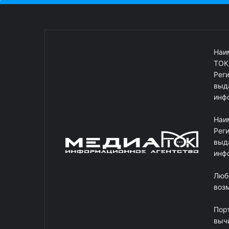
Наи
ТОК
Рег
выд
инф
Наи
Рег
выд
инф
Люб
возм
Пор
выч