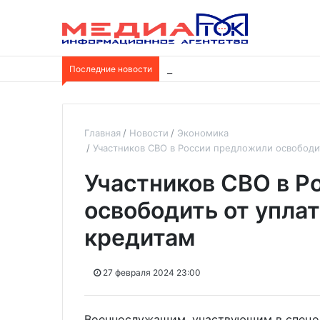
Последние новости
В Отрадненской больнице заверш
Главная
Новости
Экономика
Участников СВО в России предложили освободи
Участников СВО в Р
освободить от упла
кредитам
27 февраля 2024 23:00
Военнослужащим, участвующим в спецоп