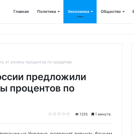
Главная
Политика
Экономика
Общество
ён капремонт терапевтического корпуса
ть от уплаты процентов по кредитам
оссии предложили
ты процентов по
1255
1 минута
ерации на Украине, разрешат вернуть банкам