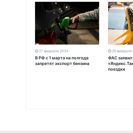
27 февраля 2024
26 февраля
змер
В РФ с 1 марта на полгода
ФАС заявил 
варе
запретят экспорт бензина
«Яндекс.Так
ллиона
поездки