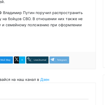
ей.
 РФ Владимир Путин поручил распространить
 на бойцов СВО. В отношении них также не
ту и семейному положению при оформлении
Мой Мир
X
LiveJournal
Telegram
вайся на наш канал в
Дзен