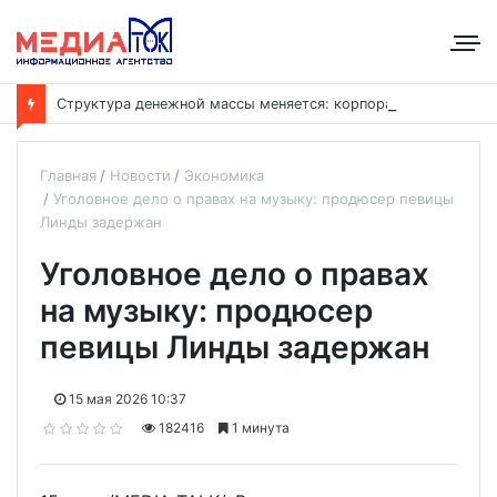
С
труктура денежной массы меняется: корпоративные депозиты обогнали вклады населения
Главная
Новости
Экономика
Уголовное дело о правах на музыку: продюсер певицы
Линды задержан
Уголовное дело о правах
на музыку: продюсер
певицы Линды задержан
15 мая 2026 10:37
182416
1 минута