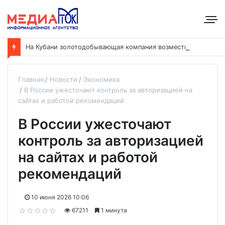
Н
а Кубани золотодобывающая компания возместила ущерб рекам на сумму почти 28 млн рублей
Главная
Новости
Экономика
В России ужесточают контроль за авторизацией на
сайтах и работой рекомендаций
В России ужесточают
контроль за авторизацией
на сайтах и работой
рекомендаций
10 июня 2026 10:06
67211
1 минута