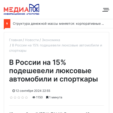
С
труктура денежной массы меняется: корпоративные депозиты обогнали вклады населения
Главная
Новости
Экономика
В России на 15% подешевели люксовые автомобили и
спорткары
В России на 15%
подешевели люксовые
автомобили и спорткары
12 сентября 2024 22:55
1150
1 минута