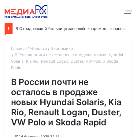
В
Отрадненской больнице завершён капремонт терапевтического корпуса
Главная
Новости
Экономика
В России почти не осталось в продаже новых Hyundai
Solaris, Kia Rio, Renault Logan, Duster, VW Polo и Skoda
Rapid
В России почти не
осталось в продаже
новых Hyundai Solaris, Kia
Rio, Renault Logan, Duster,
VW Polo и Skoda Rapid
14 февраля 2025 22:55