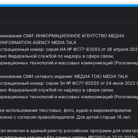
менование СМИ: ИНФОРМАЦИОННОЕ АГЕНТСТВО МЕДИА
/INFORMATION AGENCY MEDIA TALK
истрационный номер: серия ИА № ФС77-83093 от 26 апреля 2022
ано Федеральной службой по надзору в сфере связи,
ормационных технологий и массовых коммуникаций (Роскомна
менование СМИ сетевого издания: МЕДИА ТОК/ MEDIA TALK
истрационный номер: серия Эл № ФС77-85550 от 04 июля 2023 г
ано Федеральной службой по надзору в сфере связи,
ормационных технологий и массовых коммуникаций (Роскомна
ое использование текстовых, фото, аудио и видеоматериалов
ожно с согласия правообладателя. Для детей старше 16 лет.
тал включен в единый реестр российских программ для электр
ислительных машин и баз данных запись №11902 от 22.10.2021г.