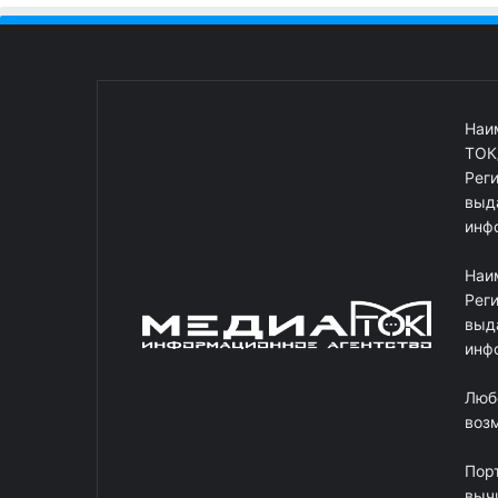
Наи
ТОК
Рег
выд
инф
Наи
Рег
выд
инф
Люб
возм
Пор
выч