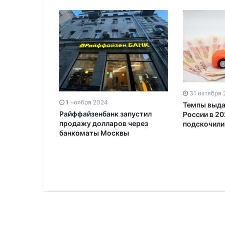
31 октября
1 ноября 2024
остоке с
Темпы выда
Райффайзенбанк запустил
взиматься
России в 20
продажу долларов через
лог
подскочили 
банкоматы Москвы