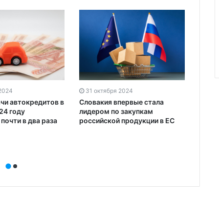
 2024
31 октября 2024
31 о
чи автокредитов в
Словакия впервые стала
В Рос
24 году
лидером по закупкам
месяц
почти в два раза
российской продукции в ЕС
макси
вкла