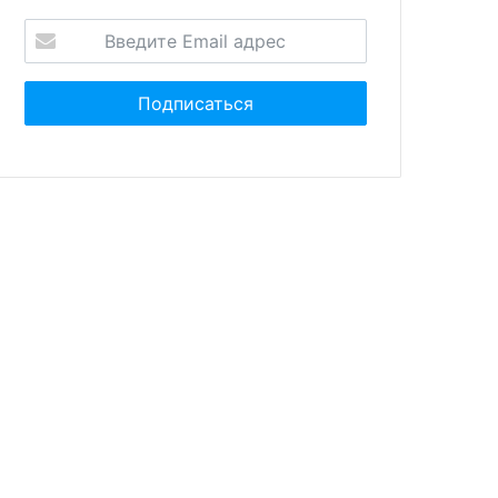
ктября 2024
31 октября 2024
сии впервые за семь
В Казани и Владивостоке с
ев снизилась средняя
2025 года будет взиматься
мальная ставка по
туристический налог
дам