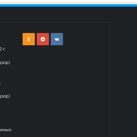
 г.
дзор)
.
дзор)
онных