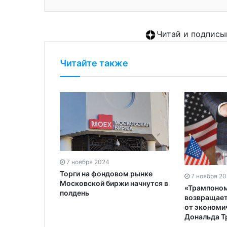
Читай и подписы
Читайте также
7 ноября 2024
Торги на фондовом рынке
7 ноября 2
Московской биржи начнутся в
и не только.
«Трампоно
полдень
сия
возвращает
ничество
от экономи
Дональда Т