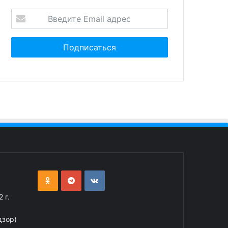
 г.
дзор)