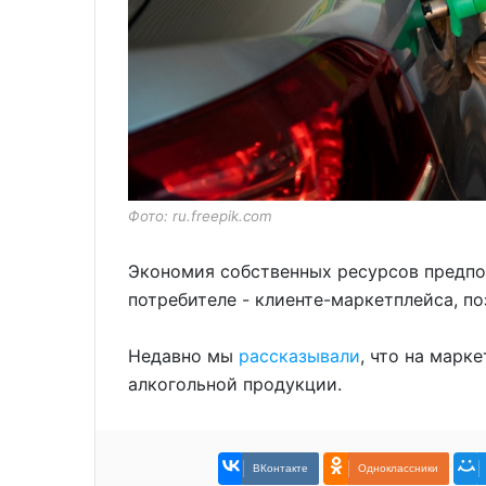
Фото: ru.freepik.com
Экономия собственных ресурсов предпол
потребителе - клиенте-маркетплейса, п
Недавно мы
рассказывали
, что на марк
алкогольной продукции.
ВКонтакте
Одноклассники