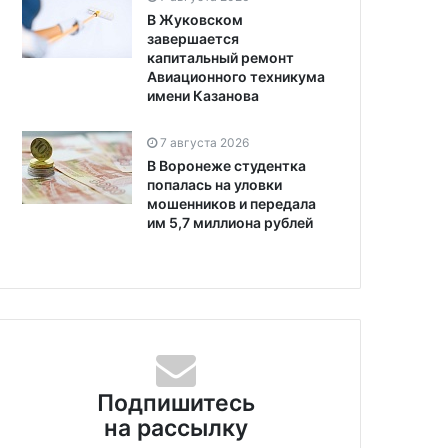
В Жуковском
завершается
капитальный ремонт
Авиационного техникума
имени Казанова
7 августа 2026
В Воронеже студентка
попалась на уловки
мошенников и передала
им 5,7 миллиона рублей
ября 2024
5 ноября 2024
яне стали реже
Отмена роуминга и не только.
оваться услугами
Россия и Белоруссия
Подпишитесь
ервисов для замены
углубляют сотрудничество
на рассылку
й резины