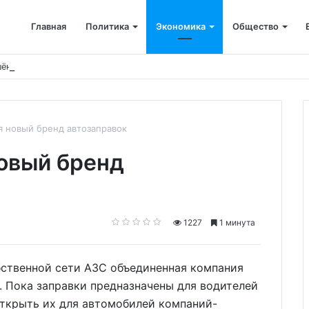
Главная
Политика
Экономика
Общество
ён капремонт терапевтического корпуса
я новый бренд автозаправок
новый бренд
1227
1 минута
бственной сети АЗС ​объединенная компания
К. Пока заправки предназначены для водителей
открыть их для автомобилей компаний-