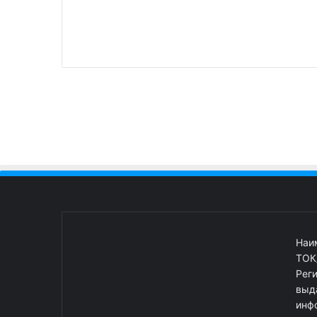
Наи
ТОК
Рег
выд
инф