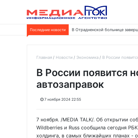
Последние новости
В Отрадненской больнице заверш
Главная
Новости
Экономика
В России появитс
В России появится 
автозаправок
7 ноября 2024 22:55
7 ноября. /MEDIA TALK/. Об открытии со
Wildberries и Russ сообщила сегодня РБ
холдинга, в самых ближайших планах - 