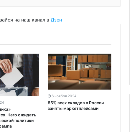
вайся на наш канал в
Дзен
6 ноября 2024
85% всех складов в России
024
5 но
заняты маркетплейсами
мика»
Росси
ся. Чего ожидать
польз
ческой политики
автос
рампа
летне