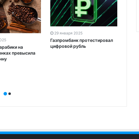
29 января 2025
Газпромбанк протестировал
2025
28 я
цифровой рубль
арабики на
Стои
нках превысила
«М.Ви
нну
появ
возм
комп