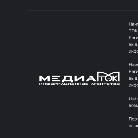
Наи
ТОК
Рег
выд
инф
Наи
Рег
выд
инф
Люб
возм
Пор
выч