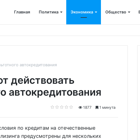
Главная
Политика
Экономика
Общество
ется: корпоративные депозиты обогнали вклады населения
ьготного автокредитования
т действовать
о автокредитования
1877
1 минута
условия по кредитам на отечественные
 лизинга предусмотрены для нескольких