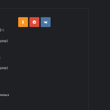
 г.
дзор)
.
дзор)
онных