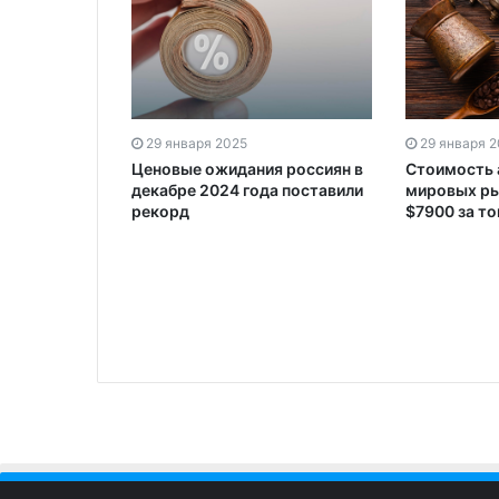
29 января 2025
29 января 
т запустить
Ценовые ожидания россиян в
Стоимость 
одным
декабре 2024 года поставили
мировых ры
рекорд
$7900 за то