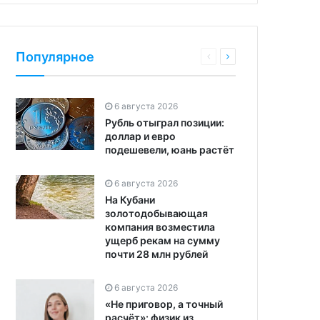
Популярное
6 августа 2026
Рубль отыграл позиции:
доллар и евро
подешевели, юань растёт
6 августа 2026
На Кубани
золотодобывающая
компания возместила
ущерб рекам на сумму
почти 28 млн рублей
6 августа 2026
«Не приговор, а точный
расчёт»: физик из