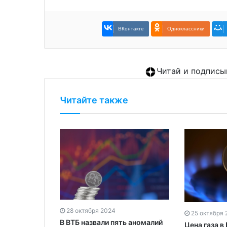
ВКонтакте
Одноклассники
Читай и подписы
Читайте также
28 октября 2024
25 октября
В ВТБ назвали пять аномалий
 нулевой
Цена газа в