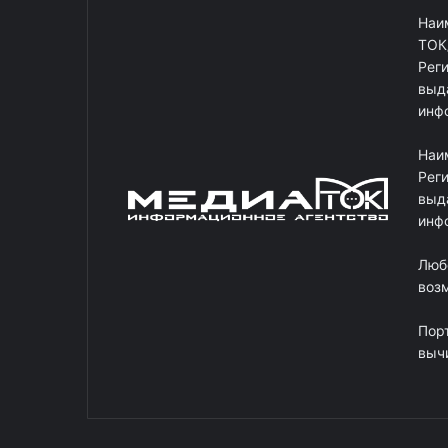
Наи
ТОК
Рег
выд
инф
Наи
Рег
выд
инф
Люб
возм
Пор
выч