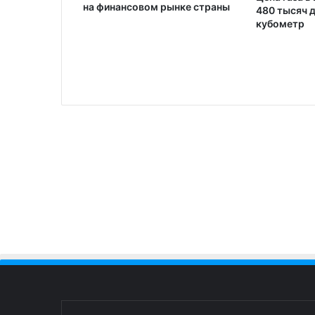
на финансовом рынке страны
кары
480 тысяч 
кубометр