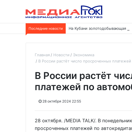
Последние новости
На Кубани золотодобывающая ко
Главная
Новости
Экономика
В России растёт число просроченных платеже
В России растёт чи
платежей по автом
28 октября 2024 22:55
28 октября. /MEDIA TALK/. В понедельник
просроченных платежей по автокредита