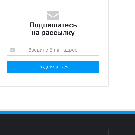
ть квоту на наём
налог на электрокары
ранцев в России
Подпишитесь
на рассылку