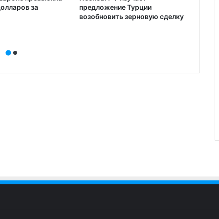
долларов за
предложение Турции
подня
возобновить зерновую сделку
иност