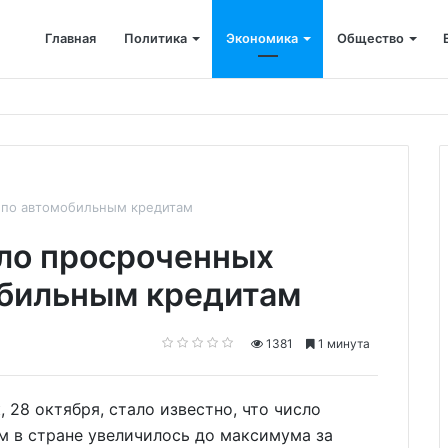
Главная
Политика
Экономика
Общество
мпания возместила ущерб рекам на сумму почти 28 млн рублей
й по автомобильным кредитам
сло просроченных
обильным кредитам
1381
1 минута
, 28 октября, стало известно, что число
м в стране увеличилось до максимума за