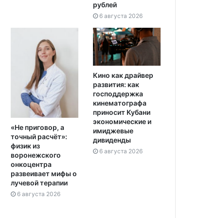
рублей
6 августа 2026
Кино как драйвер
развития: как
господдержка
кинематографа
приносит Кубани
экономические и
«Не приговор, а
имиджевые
точный расчёт»:
дивиденды
физик из
6 августа 2026
воронежского
онкоцентра
развеивает мифы о
лучевой терапии
6 августа 2026