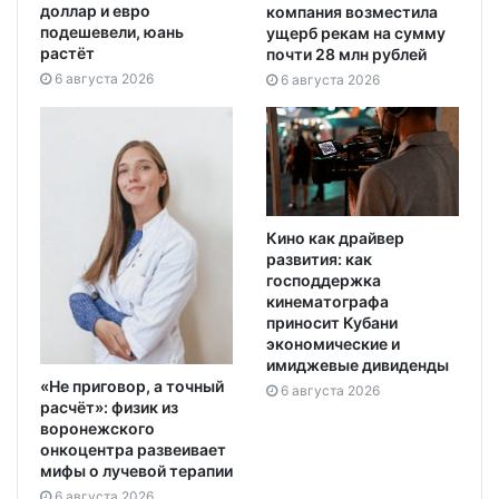
доллар и евро
компания возместила
подешевели, юань
ущерб рекам на сумму
растёт
почти 28 млн рублей
6 августа 2026
6 августа 2026
Кино как драйвер
развития: как
господдержка
кинематографа
приносит Кубани
экономические и
имиджевые дивиденды
«Не приговор, а точный
6 августа 2026
расчёт»: физик из
воронежского
онкоцентра развеивает
мифы о лучевой терапии
6 августа 2026