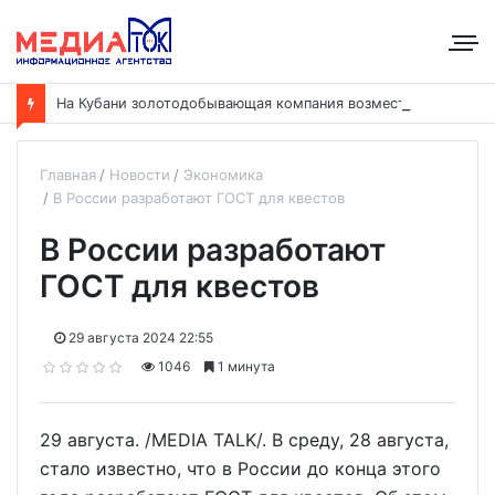
Н
а Кубани золотодобывающая компания возместила ущерб рекам на сумму почти 28 млн рублей
Главная
Новости
Экономика
В России разработают ГОСТ для квестов
В России разработают
ГОСТ для квестов
29 августа 2024 22:55
1046
1 минута
29 августа. /MEDIA TALK/. В среду, 28 августа,
стало известно, что в России до конца этого