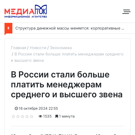
С
труктура денежной массы меняется: корпоративные депозиты обогнали вклады населения
Главная
Новости
Экономика
В России стали больше платить менеджерам среднего
и высшего звена
В России стали больше
платить менеджерам
среднего и высшего звена
16 октября 2024 22:55
1535
1 минута