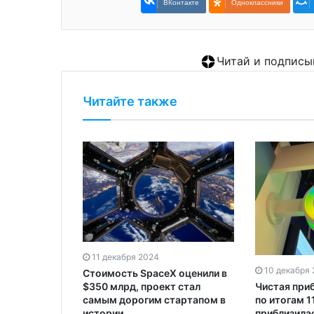
ВКонтакте
Одноклассники
Читай и подписы
Читайте также
11 декабря 2024
10 декабря
Стоимость SpaceX оценили в
 было
Чистая при
$350 млрд, проект стал
по итогам 1
самым дорогим стартапом в
. Отказы
приблизилас
истории
0%