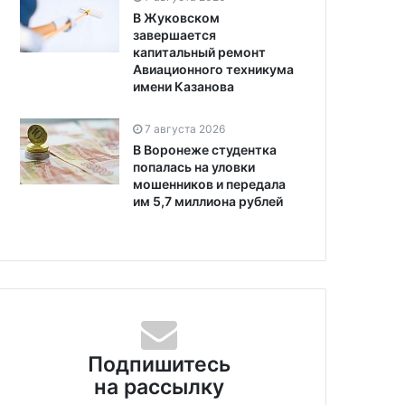
В Жуковском
завершается
капитальный ремонт
Авиационного техникума
имени Казанова
7 августа 2026
В Воронеже студентка
попалась на уловки
мошенников и передала
им 5,7 миллиона рублей
екабря 2024
10 декабря 2024
к доставки продуктов
Россиянам за год было
Подпишитесь
 за год почти вдвое.
выдано 47 тысяч
на рассылку
ерты прогнозируют
американских виз. Отказы
нейшее снижение
получили почти 40%