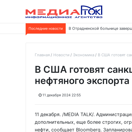
Последние новости
В Отрадненской больнице заверш
Главная
Новости
Экономика
В США готовят са
В США готовят санк
нефтяного экспорта
11 декабря 2024 22:55
11 декабря. /MEDIA TALK/. Администраци
дополнительных, еще более строгих, ог
нефти, сообщает Bloomberg. Запланиров