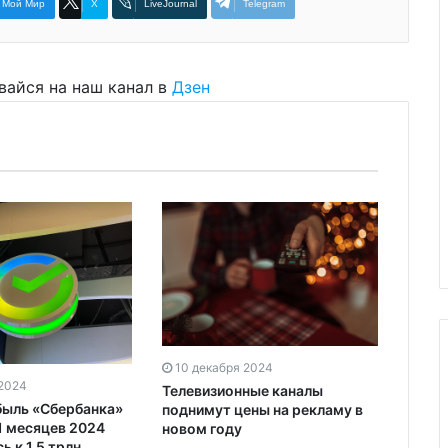
Мой Мир
X
LiveJournal
Telegram
вайся на наш канал в
Дзен
10 декабря 2024
10 д
 2024
Телевизионные каналы
Рыно
быль «Сбербанка»
поднимут цены на рекламу в
вырос
1 месяцев 2024
новом году
Эксп
ь к 1,5 трлн
даль