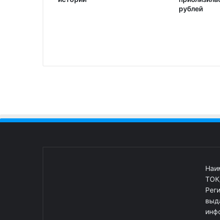
рублей
Наи
ТОК
Рег
выд
инф