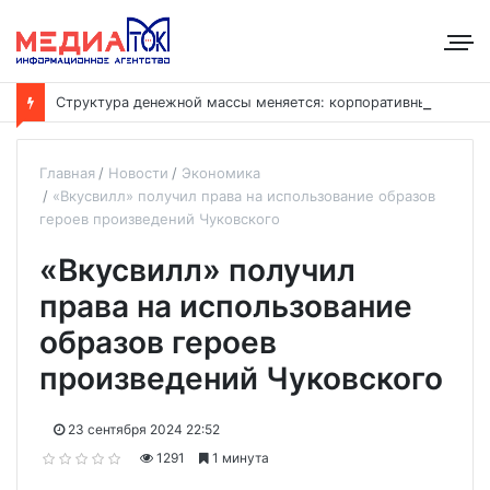
С
труктура денежной массы меняется: корпоративные депозиты обогнали вклады населения
Главная
Новости
Экономика
«Вкусвилл» получил права на использование образов
героев произведений Чуковского
«Вкусвилл» получил
права на использование
образов героев
произведений Чуковского
23 сентября 2024 22:52
1291
1 минута