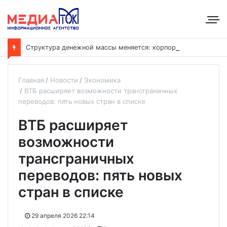
С
труктура денежной массы меняется: корпоративные депозиты обогнали вклады населения
Главная
Новости
Экономика
ВТБ расширяет возможности трансграничных
переводов: пять новых стран в списке
ВТБ расширяет
возможности
трансграничных
переводов: пять новых
стран в списке
29 апреля 2026 22:14