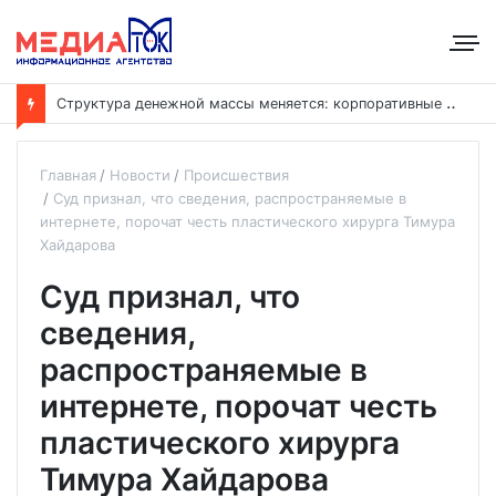
С
труктура денежной массы меняется: корпоративные депозиты обогнали вклады населения
Главная
Новости
Происшествия
Суд признал, что сведения, распространяемые в
интернете, порочат честь пластического хирурга Тимура
Хайдарова
Суд признал, что
сведения,
распространяемые в
интернете, порочат честь
пластического хирурга
Тимура Хайдарова