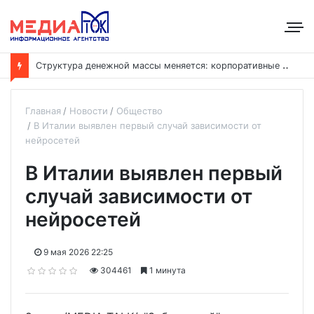
С
труктура денежной массы меняется: корпоративные депозиты обогнали вклады населения
Главная
Новости
Общество
В Италии выявлен первый случай зависимости от
нейросетей
В Италии выявлен первый
случай зависимости от
нейросетей
9 мая 2026 22:25
304461
1 минута