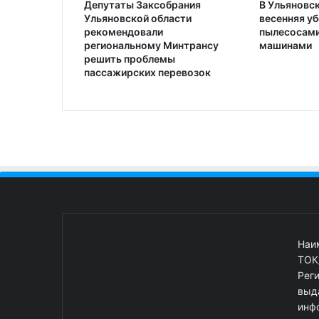
Депутаты Заксобрания
В Ульяновс
Ульяновской области
весенняя уб
рекомендовали
пылесосами
региональному Минтрансу
машинами
решить проблемы
пассажирских перевозок
Наи
ТОК
Рег
выд
инф