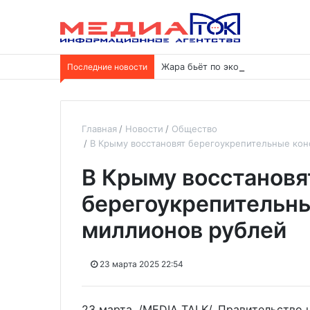
Последние новости
Жара бьёт по экономике: ущерб 
Главная
Новости
Общество
В Крыму восстановят берегоукрепительные кон
В Крыму восстановя
берегоукрепительны
миллионов рублей
23 марта 2025 22:54
23 марта. /MEDIA TALK/. Правительство