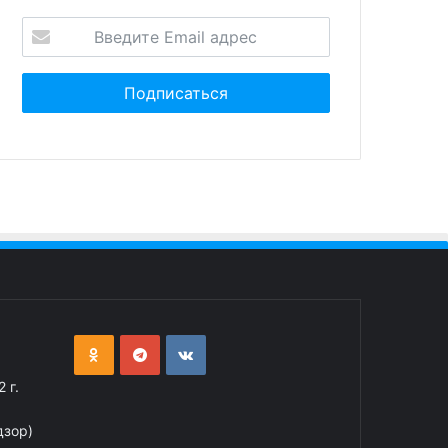
 г.
дзор)