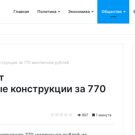
Главная
Политика
Экономика
Общество
Европе может достичь 800 млрд евро к 2030 году
струкции за 770 миллионов рублей
т
е конструкции за 770
897
1 минута
 направило 770 миллионов рублей из