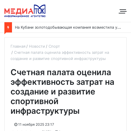
Н
а Кубани золотодобывающая компания возместила ущерб рекам на сумму почти 28 млн рублей
Главная
Новости
Спорт
Счетная палата оценила эффективность затрат на
создание и развитие спортивной инфраструктуры
Счетная палата оценила
эффективность затрат на
создание и развитие
спортивной
инфраструктуры
11 ноября 2025 23:17