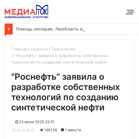
П
омощь селлерам: Ленобласть запустила пакет мер поддержки после ЧП на складах Wildberries
Главная
Новости
Технологии
"Роснефть" заявила о разработке собственных
технологий по созданию синтетической нефти
"Роснефть" заявила о
разработке собственных
технологий по созданию
синтетической нефти
22 июня 2025 23:51
165136
1 минута