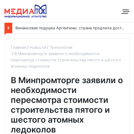
Ф
инансовая подушка Аргентины: страна продлила доступ к резервам КНР
Главная
Новости
Технологии
В Минпромторге заявили о необходимости
пересмотра стоимости строительства пятого и шестого
атомных ледоколов
В Минпромторге заявили о
необходимости
пересмотра стоимости
строительства пятого и
шестого атомных
ледоколов